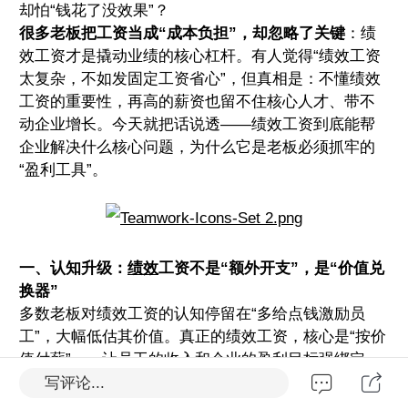
却怕“钱花了没效果”？
很多老板把工资当成“成本负担”，却忽略了关键
：绩
效工资才是撬动业绩的核心杠杆。有人觉得“绩效工资
太复杂，不如发固定工资省心”，但真相是：不懂绩效
工资的重要性，再高的薪资也留不住核心人才、带不
动企业增长。今天就把话说透——绩效工资到底能帮
企业解决什么核心问题，为什么它是老板必须抓牢的
“盈利工具”。
一、认知升级：
绩效
工资不是“额外开支”，是“价值兑
换器”
多数老板对绩效工资的认知停留在“多给点钱激励员
工”，大幅低估其价值。真正的绩效工资，核心是“按价
值付薪”——让员工的收入和企业的盈利目标强绑定，
把“干多干少一个样”的大锅饭，变成“多劳多得、多创
写评论...
多赚”的动力场。